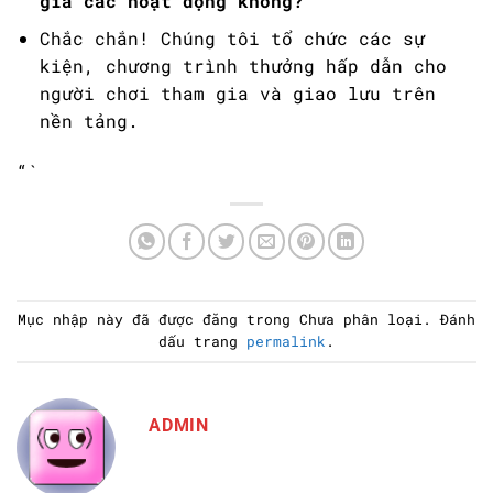
gia các hoạt động không?
Chắc chắn! Chúng tôi tổ chức các sự
kiện, chương trình thưởng hấp dẫn cho
người chơi tham gia và giao lưu trên
nền tảng.
“`
Mục nhập này đã được đăng trong Chưa phân loại. Đánh
dấu trang
permalink
.
ADMIN