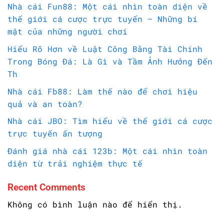
Nhà cái Fun88: Một cái nhìn toàn diện về
thế giới cá cược trực tuyến – Những bí
mật của những người chơi
Hiểu Rõ Hơn về Luật Công Bằng Tài Chính
Trong Bóng Đá: Là Gì và Tầm Ảnh Hưởng Đến
Th
Nhà cái Fb88: Làm thế nào để chơi hiệu
quả và an toàn?
Nhà cái JBO: Tìm hiểu về thế giới cá cược
trực tuyến ấn tượng
Đánh giá nhà cái 123b: Một cái nhìn toàn
diện từ trải nghiệm thực tế
Recent Comments
Không có bình luận nào để hiển thị.