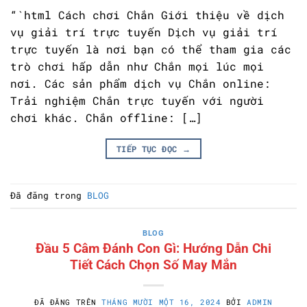
“`html Cách chơi Chắn Giới thiệu về dịch
vụ giải trí trực tuyến Dịch vụ giải trí
trực tuyến là nơi bạn có thể tham gia các
trò chơi hấp dẫn như Chắn mọi lúc mọi
nơi. Các sản phẩm dịch vụ Chắn online:
Trải nghiệm Chắn trực tuyến với người
chơi khác. Chắn offline: […]
TIẾP TỤC ĐỌC
→
Đã đăng trong
BLOG
BLOG
Đầu 5 Câm Đánh Con Gì: Hướng Dẫn Chi
Tiết Cách Chọn Số May Mắn
ĐÃ ĐĂNG TRÊN
THÁNG MƯỜI MỘT 16, 2024
BỞI
ADMIN