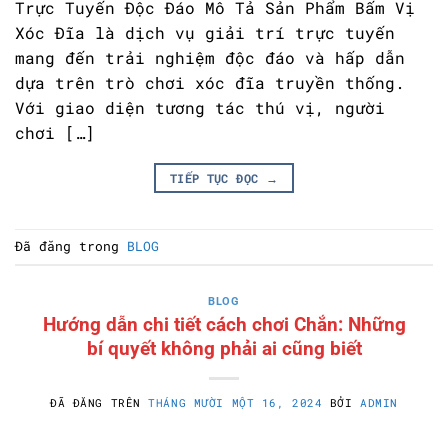
Trực Tuyến Độc Đáo Mô Tả Sản Phẩm Bấm Vị
Xóc Đĩa là dịch vụ giải trí trực tuyến
mang đến trải nghiệm độc đáo và hấp dẫn
dựa trên trò chơi xóc đĩa truyền thống.
Với giao diện tương tác thú vị, người
chơi […]
TIẾP TỤC ĐỌC
→
Đã đăng trong
BLOG
BLOG
Hướng dẫn chi tiết cách chơi Chắn: Những
bí quyết không phải ai cũng biết
ĐÃ ĐĂNG TRÊN
THÁNG MƯỜI MỘT 16, 2024
BỞI
ADMIN