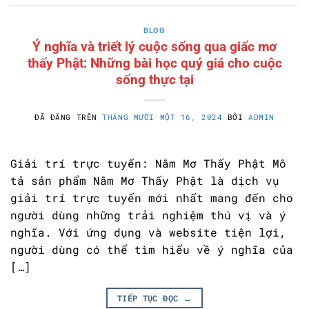
BLOG
Ý nghĩa và triết lý cuộc sống qua giấc mơ
thấy Phật: Những bài học quý giá cho cuộc
sống thực tại
ĐÃ ĐĂNG TRÊN
THÁNG MƯỜI MỘT 16, 2024
BỞI
ADMIN
Giải trí trực tuyến: Nằm Mơ Thấy Phật Mô
tả sản phẩm Nằm Mơ Thấy Phật là dịch vụ
giải trí trực tuyến mới nhất mang đến cho
người dùng những trải nghiệm thú vị và ý
nghĩa. Với ứng dụng và website tiện lợi,
người dùng có thể tìm hiểu về ý nghĩa của
[…]
TIẾP TỤC ĐỌC
→