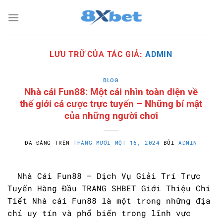
Chuyển
đến
nội
dung
LƯU TRỮ CỦA TÁC GIẢ:
ADMIN
BLOG
Nhà cái Fun88: Một cái nhìn toàn diện về
thế giới cá cược trực tuyến – Những bí mật
của những người chơi
ĐÃ ĐĂNG TRÊN
THÁNG MƯỜI MỘT 16, 2024
BỞI
ADMIN
Nhà Cái Fun88 – Dịch Vụ Giải Trí Trực
Tuyến Hàng Đầu TRANG SHBET Giới Thiệu Chi
Tiết Nhà cái Fun88 là một trong những địa
chỉ uy tín và phổ biến trong lĩnh vực