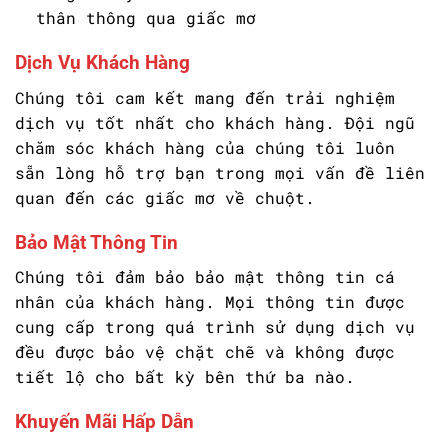
thân thông qua giấc mơ
Dịch Vụ Khách Hàng
Chúng tôi cam kết mang đến trải nghiệm
dịch vụ tốt nhất cho khách hàng. Đội ngũ
chăm sóc khách hàng của chúng tôi luôn
sẵn lòng hỗ trợ bạn trong mọi vấn đề liên
quan đến các giấc mơ về chuột.
Bảo Mật Thông Tin
Chúng tôi đảm bảo bảo mật thông tin cá
nhân của khách hàng. Mọi thông tin được
cung cấp trong quá trình sử dụng dịch vụ
đều được bảo vệ chặt chẽ và không được
tiết lộ cho bất kỳ bên thứ ba nào.
Khuyến Mãi Hấp Dẫn