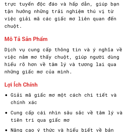
trực tuyến độc đáo và hấp dẫn, giúp bạn
tận hưởng những trải nghiệm thú vị từ
việc giải mã các giấc mơ liên quan đến
chuột.
Mô Tả Sản Phẩm
Dịch vụ cung cấp thông tin và ý nghĩa về
việc nằm mơ thấy chuột, giúp người dùng
hiểu rõ hơn về tâm lý và tương lai qua
những giấc mơ của mình.
Lợi Ích Chính
Giải mã giấc mơ một cách chi tiết và
chính xác
Cung cấp cái nhìn sâu sắc về tâm lý và
tiên tri qua giấc mơ
Nâng cao ý thức và hiểu biết về bản