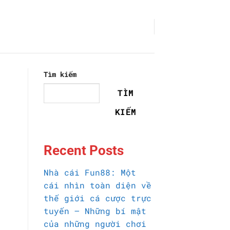
Tìm kiếm
TÌM
KIẾM
Recent Posts
Nhà cái Fun88: Một
cái nhìn toàn diện về
thế giới cá cược trực
tuyến – Những bí mật
của những người chơi