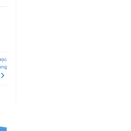
ược
ắng