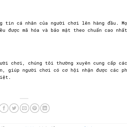
g tin cá nhân của người chơi lên hàng đầu. M
ều được mã hóa và bảo mật theo chuẩn cao nhấ
ười chơi, chúng tôi thường xuyên cung cấp cá
n, giúp người chơi có cơ hội nhận được các p
iệt.