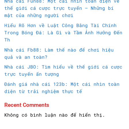
Nhà cái Fun88: Một cái nhìn toàn diện về
thế giới cá cược trực tuyến – Những bí
mật của những người chơi
Hiểu Rõ Hơn về Luật Công Bằng Tài Chính
Trong Bóng Đá: Là Gì và Tầm Ảnh Hưởng Đến
Th
Nhà cái Fb88: Làm thế nào để chơi hiệu
quả và an toàn?
Nhà cái JBO: Tìm hiểu về thế giới cá cược
trực tuyến ấn tượng
Đánh giá nhà cái 123b: Một cái nhìn toàn
diện từ trải nghiệm thực tế
Recent Comments
Không có bình luận nào để hiển thị.