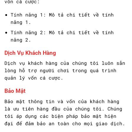
vốn cá cược:
Tính năng 1: Mô tả chi tiết về tính
năng 1.
Tính năng 2: Mô tả chi tiết về tính
năng 2.
Dịch Vụ Khách Hàng
Dịch vụ khách hàng của chúng tôi luôn sẵn
lòng hỗ trợ người chơi trong quá trình
quản lý vốn cá cược.
Bảo Mật
Bảo mật thông tin và vốn của khách hàng
là ưu tiên hàng đầu của chúng tôi. Chúng
tôi áp dụng các biện pháp bảo mật hiện
đại để đảm bảo an toàn cho mọi giao dịch.