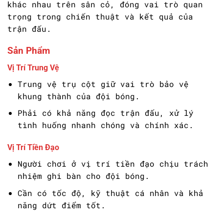
khác nhau trên sân cỏ, đóng vai trò quan
trọng trong chiến thuật và kết quả của
trận đấu.
Sản Phẩm
Vị Trí Trung Vệ
Trung vệ trụ cột giữ vai trò bảo vệ
khung thành của đội bóng.
Phải có khả năng đọc trận đấu, xử lý
tình huống nhanh chóng và chính xác.
Vị Trí Tiền Đạo
Người chơi ở vị trí tiền đạo chịu trách
nhiệm ghi bàn cho đội bóng.
Cần có tốc độ, kỹ thuật cá nhân và khả
năng dứt điểm tốt.